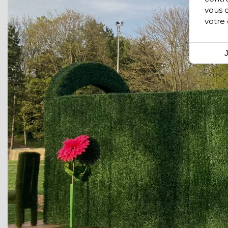
vous 
votre
J