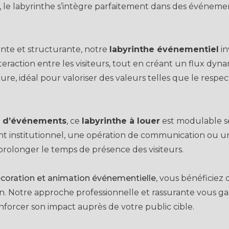
 le labyrinthe s’intègre parfaitement dans des événement
ssante et structurante, notre
labyrinthe événementiel
in
nteraction entre les visiteurs, tout en créant un flux d
ure, idéal pour valoriser des valeurs telles que le respec
s d’événements
, ce
labyrinthe à louer
est modulable sel
 institutionnel, une opération de communication ou une 
 prolonger le temps de présence des visiteurs.
coration et animation événementielle
, vous bénéficie
tion. Notre approche professionnelle et rassurante vous g
orcer son impact auprès de votre public cible.