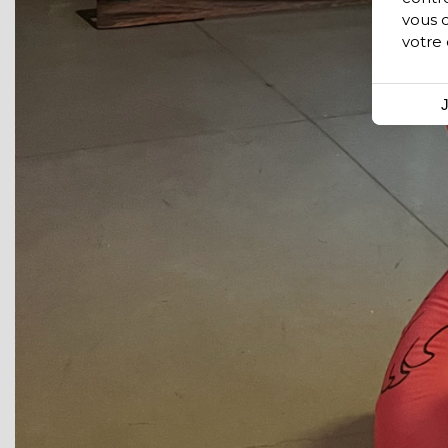
vous 
votre
J