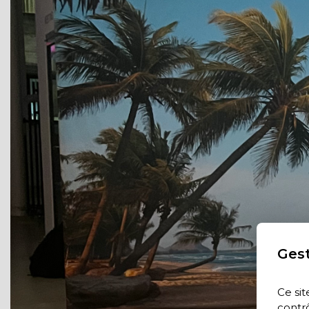
Gest
Ce sit
contrô