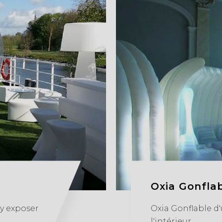
Oxia Gonfla
 y exposer
Oxia Gonflable d'
l'intérieur.