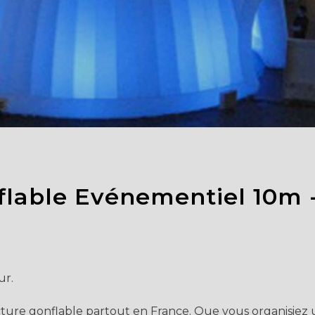
lable Evénementiel 10m -
ur.
ure gonflable partout en France. Que vous organisiez un