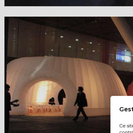
Gest
Ce sit
contrô