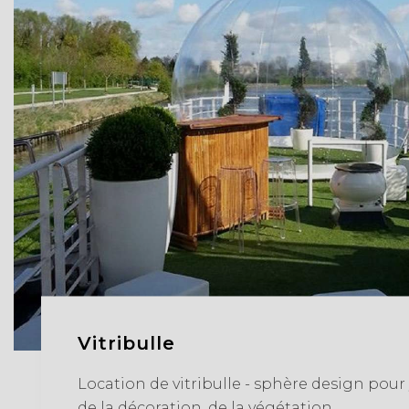
Vitribulle
Location de vitribulle - sphère design pour
de la décoration, de la végétation.....