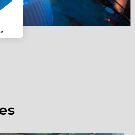
te
res