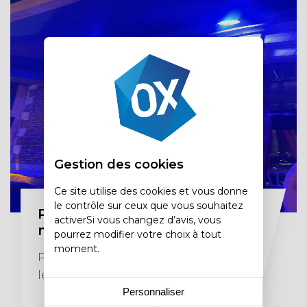
Gestion des cookies
Ce site utilise des cookies et vous donne
le contrôle sur ceux que vous souhaitez
Prestation échassier
activerSi vous changez d’avis, vous
miroir
pourrez modifier votre choix à tout
moment.
Prestation idéale pour une soirée sur
le thème disco !
Personnaliser