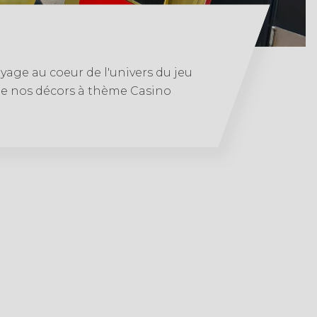
yage au coeur de l'univers du jeu
 de nos décors à thème Casino