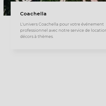
Coachella
L'univers Coachella pour votre événement
professionnel avec notre service de locatio
décors à thèmes.