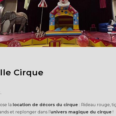
le Cirque
.
pose la
location de décors du cirque
: Rideau rouge, t
rands et replonger dans l’
univers magique du cirque
!