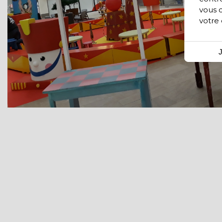
vous 
votre
J