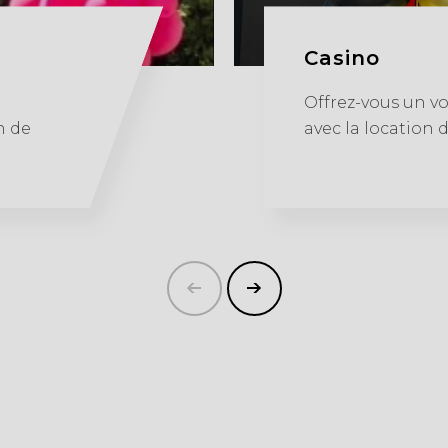
Casino
Offrez-vous un vo
n de
avec la location