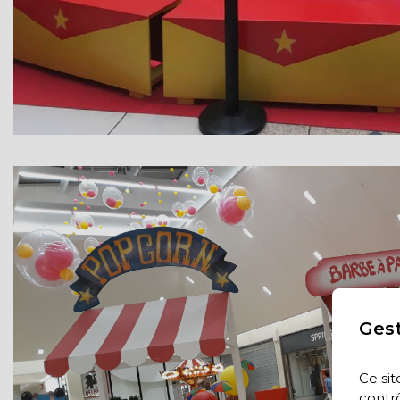
Gest
Ce sit
contrô